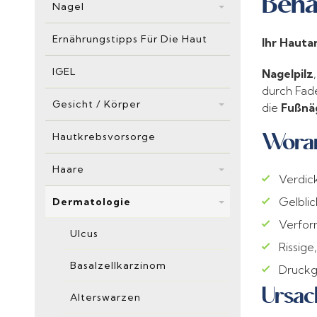
Beha
Nagel
Ernährungstipps Für Die Haut
Ihr Hauta
IGEL
Nagelpilz
durch Fade
Gesicht / Körper
die
Fußnä
Woran
Hautkrebsvorsorge
Haare
Verdic
Gelblic
Dermatologie
Verfor
Ulcus
Rissige
Basalzellkarzinom
Druckg
Ursac
Alterswarzen