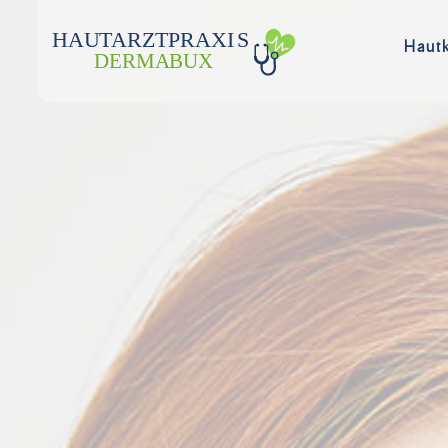
HAU
T
ARZTPRAXI
S
Haut
DERMA
B
UX