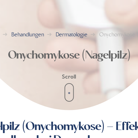
Behandlungen
Dermatologie
Onychomykose (
Onychomykose (Nagelpilz)
Scroll
lpilz (Onychomykose) – Effe