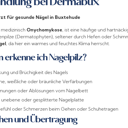
ndlung bei Dermabux
rzt für gesunde Nägel in Buxtehude
, medizinisch
Onychomykose
, ist eine häufige und hartnäcki
npilze (Dermatophyten), seltener durch Hefen oder Schimme
gel
, da hier ein warmes und feuchtes Klima herrscht.
 erkenne ich Nagelpilz?
kung und Brüchigkeit des Nagels
he, weißliche oder bräunliche Verfärbungen
mungen oder Ablösungen vom Nagelbett
, unebene oder gesplitterte Nagelplatte
efühl oder Schmerzen beim Gehen oder Schuhetragen
hen und Übertragung