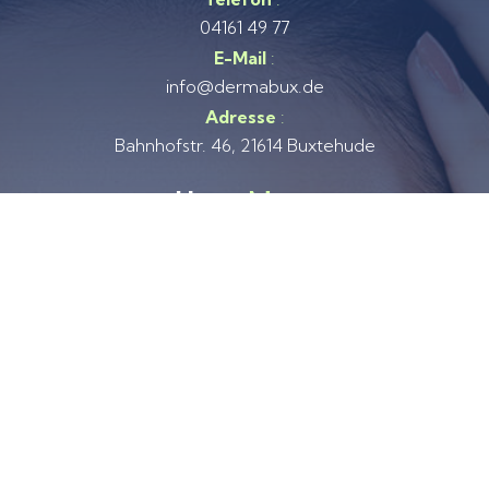
04161 49 77
E-Mail
:
info@dermabux.de
Adresse
:
Bahnhofstr. 46, 21614 Buxtehude
Haupt
Menu
Home
Über Uns
Regionen
Behandlungen
Methoden
Kontakt
Datenschutz