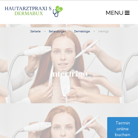
HAU
T
ARZTPRAXI
S
DERMA
B
UX
Startseite
Behandlungen
Dermatologie
Intertrigo
Intertrigo
Termin
online
buchen