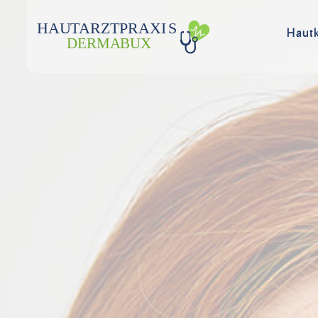
HAU
T
ARZTPRAXI
S
Haut
DERMA
B
UX