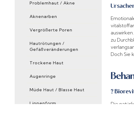
Problemhaut / Akne
Ursache
Aknenarben
Emotionale
vitalstoff
Vergrößerte Poren
auswirken
zu Durchbl
Hautrötungen /
verlangsam
Gefäßveränderungen
Doch Sie 
Trockene Haut
Behan
Augenringe
Müde Haut / Blasse Haut
? Biorevi
Lippenform
Die natürl
Regenerati
Rauchergesicht
? Peelin
Körper