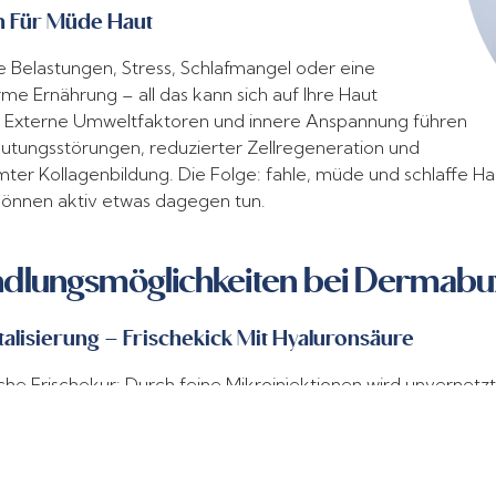
n Für Müde Haut
 Belastungen, Stress, Schlafmangel oder eine
arme Ernährung – all das kann sich auf Ihre Haut
. Externe Umweltfaktoren und innere Anspannung führen
utungsstörungen, reduzierter Zellregeneration und
ter Kollagenbildung. Die Folge: fahle, müde und schlaffe Ha
können aktiv etwas dagegen tun.
dlungsmöglichkeiten bei Dermab
talisierung – Frischekick Mit Hyaluronsäure
iche Frischekur: Durch feine Mikroinjektionen wird unvernetz
on, Elastizität und mehr Volumen. Die Wirkung ist sofort s
g – Sanfte Hauterneuerung