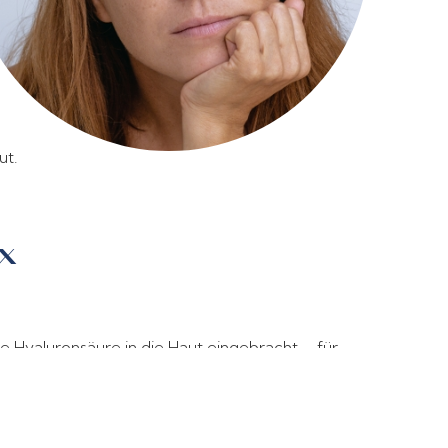
ut.
ux
te Hyaluronsäure in die Haut eingebracht – für
ichtbar. Schmerzarm und ambulant durchführbar.