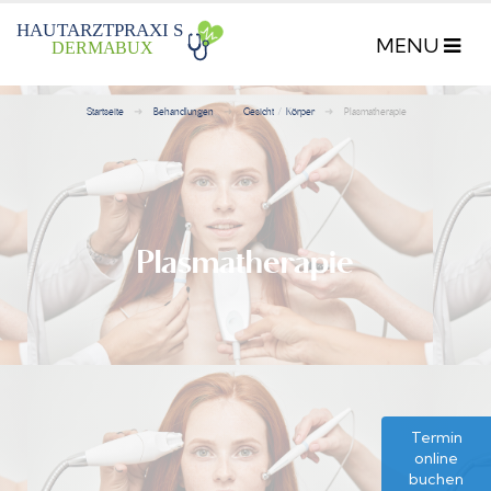
HAU
T
ARZTPRAXI
S
DERMA
B
UX
Startseite
Behandlungen
Gesicht / Körper
Plasmatherapie
Plasmatherapie
Termin
online
buchen