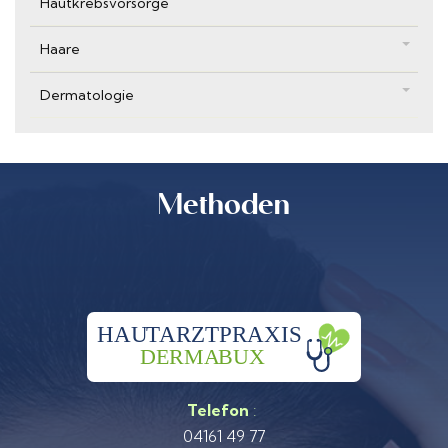
Hautkrebsvorsorge
Haare
Regionen
Dermatologie
Behandlungen
Methoden
and more...
Regionen
Telefon
:
04161 49 77