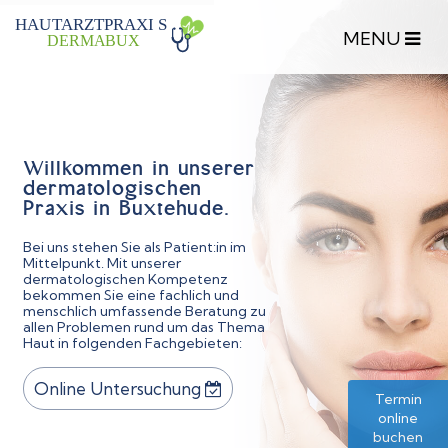
HAU
T
ARZTPRAXI
S
DERMA
B
UX
Willkommen in unserer
dermatologischen
Praxis in Buxtehude.
Bei uns stehen Sie als Patient:in im
Mittelpunkt. Mit unserer
dermatologischen Kompetenz
bekommen Sie eine fachlich und
menschlich umfassende Beratung zu
allen Problemen rund um das Thema
Haut in folgenden Fachgebieten:
Online Untersuchung
Termin
online
buchen