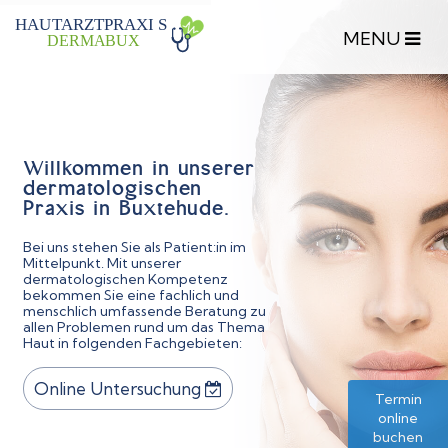
HAU
T
ARZTPRAXI
S
DERMA
B
UX
Willkommen in unserer
dermatologischen
Praxis in Buxtehude.
Bei uns stehen Sie als Patient:in im
Mittelpunkt. Mit unserer
dermatologischen Kompetenz
bekommen Sie eine fachlich und
menschlich umfassende Beratung zu
allen Problemen rund um das Thema
Haut in folgenden Fachgebieten:
Online Untersuchung
Termin
online
buchen